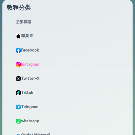
教程分类
全部教程
苹果 ID
Facebook
Instagram
Twitter-X
Tiktok
Telegram
whatsapp